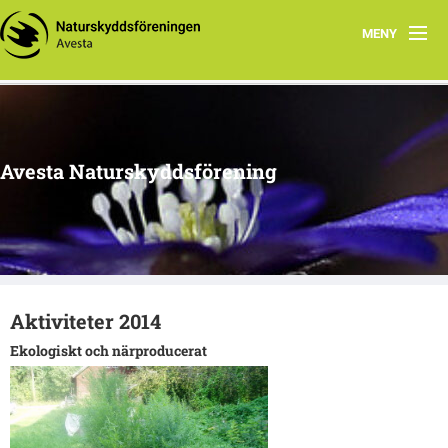
MENY
Hem
Om oss
Avesta Naturskyddsförening
Aktuella händelser
Tidigare aktiviteter
Naturtips i Avesta
Aktiviteter 2014
Ekologiskt och närproducerat