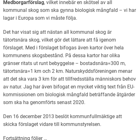
Medborgarförslag
, vilket innebär en skötsel av all
kommunal skog som ska gynna biologisk mångfald – vi har
lagar i Europa som vi måste följa.
Det har visat sig att nästan all kommunal skog är
tätortsnära skog, vilket gör det lättare att få igenom
förslaget. Med i förslaget bifogas även kartor över hela
kommunens skogsbestånd. På dessa kartor har olika
gränser ritats ut runt bebyggelse – bostadsnära=300 m,
tätortsnära=1 km och 2 km. Naturskyddsföreningen menar
att det ska vara 3 km för att tillfredsställa människors behov
av natur. Jag har även bifogat en mycket viktig text från EU-
kommissionen om biologisk mångfald beträffande åtgärder
som ska ha genomförts senast 2020.
Den 16 december 2013 beslöt kommunfullmäktige att
skicka förslaget vidare till kommunstyrelsen.
Fortsättning följer …