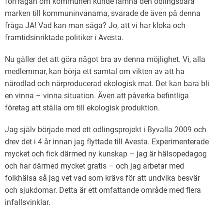
förfrågan om kommunen kunde lämna den odlingsbara
marken till kommuninvånarna, svarade de även på denna
fråga JA! Vad kan man säga? Jo, att vi har kloka och
framtidsinriktade politiker i Avesta.
Nu gäller det att göra något bra av denna möjlighet. Vi, alla
medlemmar, kan börja ett samtal om vikten av att ha
närodlad och närproducerad ekologisk mat. Det kan bara bli
en vinna – vinna situation. Även att påverka befintliga
företag att ställa om till ekologisk produktion.
Jag själv började med ett odlingsprojekt i Byvalla 2009 och
drev det i 4 år innan jag flyttade till Avesta. Experimenterade
mycket och fick därmed ny kunskap – jag är hälsopedagog
och har därmed mycket gratis – och jag arbetar med
folkhälsa så jag vet vad som krävs för att undvika besvär
och sjukdomar. Detta är ett omfattande område med flera
infallsvinklar.