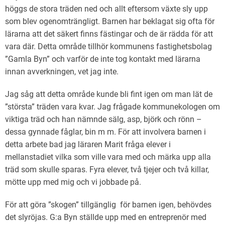
höggs de stora träden ned och allt eftersom växte sly upp
som blev ogenomträngligt. Barnen har beklagat sig ofta för
lärarna att det säkert finns fästingar och de är rädda för att
vara där. Detta område tillhör kommunens fastighetsbolag
”Gamla Byn” och varför de inte tog kontakt med lärarna
innan avverkningen, vet jag inte.
Jag såg att detta område kunde bli fint igen om man lät de
”största” träden vara kvar. Jag frågade kommunekologen om
viktiga träd och han nämnde sälg, asp, björk och rönn –
dessa gynnade fåglar, bin m m. För att involvera barnen i
detta arbete bad jag läraren Marit fråga elever i
mellanstadiet vilka som ville vara med och märka upp alla
träd som skulle sparas. Fyra elever, två tjejer och två killar,
mötte upp med mig och vi jobbade på.
För att göra ”skogen” tillgänglig för barnen igen, behövdes
det slyröjas. G:a Byn ställde upp med en entreprenör med