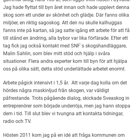
Jag hade flyttat till byn året innan och hade upplevt denna
skog som ett under av skönhet och glädje. Där fanns olika
miljöer, en riktig sagoskog. Att den nu skulle kalhuggas
fanns inte på kartan, så jag satte igång ett arbete för att få
till stånd en ändring, alla bybor var lika förfärade. Efter ett
tag fick jag också kontakt med SNF´s skogshandläggare,
Malin Sahlin, som blev mitt stöd och hjälp i svåra
situationer. Flera andra experter kom till byn för att hjälpa
oss på olika sätt, detta stöd underlättade arbetet enormt.
Arbete pågick intensivt i 1,5 år. Att varje dag kolla om det
hördes några maskinljud från skogen, var väldigt
påfrestande. Trots pågående dialog, skickade Sveaskog in
entreprenörer som började underröja, men jag hann stoppa
dem i tid. Till slut blev vi tvungna att kontakta tidningar,
radio och TV.
Hösten 2011 kom jag på en idé att fråga kommunen om