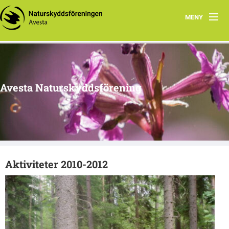
MENY
Hem
Om oss
Avesta Naturskyddsförening
Aktuella händelser
Tidigare aktiviteter
Naturtips i Avesta
Aktiviteter 2010-2012