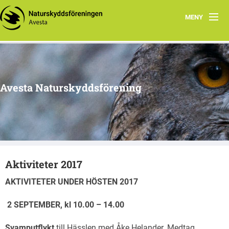
MENY
Hem
Om oss
Avesta Naturskyddsförening
Aktuella händelser
Tidigare aktiviteter
Naturtips i Avesta
Aktiviteter 2017
AKTIVITETER UNDER HÖSTEN 2017
2 SEPTEMBER, kl 10.00 – 14.00
Svamputflykt
till Hässlen med Åke Helander. Medtag