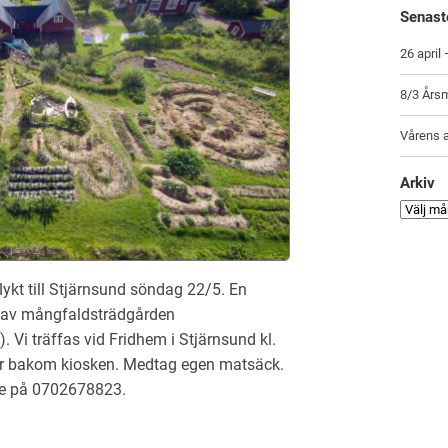
Senast
26 april
8/3 Årsm
Vårens a
Arkiv
ykt till Stjärnsund söndag 22/5. En
ng av mångfaldsträdgården
 Vi träffas vid Fridhem i Stjärnsund kl.
ler bakom kiosken. Medtag egen matsäck.
ie på 0702678823.