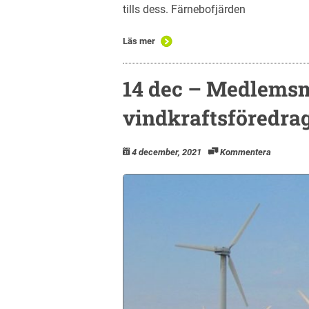
tills dess. Färnebofjärden
Läs mer
14 dec – Medlems
vindkraftsföredra
4 december, 2021
Kommentera