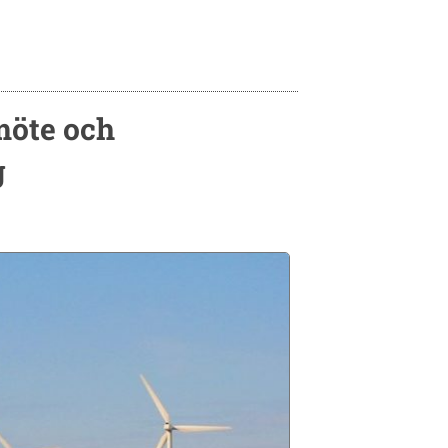
möte och
g