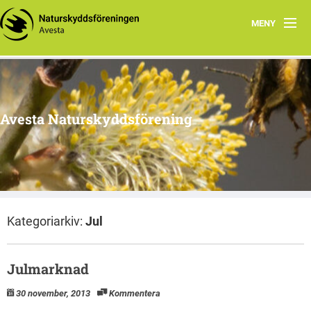
MENY
Hem
Om oss
Avesta Naturskyddsförening
Aktuella händelser
Tidigare aktiviteter
Naturtips i Avesta
Kategoriarkiv:
Jul
Julmarknad
30 november, 2013
Kommentera