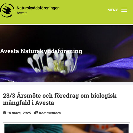
MENY
Hem
Om oss
Avesta Naturskyddsförening
Aktuella händelser
Tidigare aktiviteter
Naturtips i Avesta
23/3 Årsmöte och föredrag om biologisk
mångfald i Avesta
10 mars, 2025
Kommentera