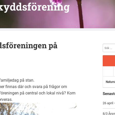
kyddsförening
dsföreningen på
familjedag på stan.
Naturs
r finnas där och svara på frågor om
öreningen på central och lokal nivå? Kom
Senast
erveras.
26 april
8/3 Årsm