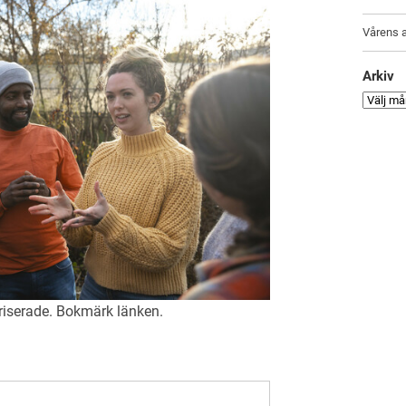
Vårens a
Arkiv
riserade
. Bokmärk
länken
.