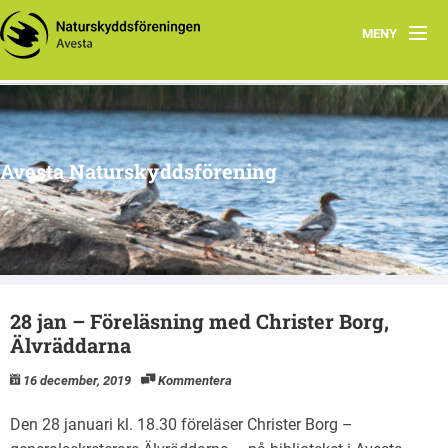
MENY
Hem
Om oss
Avesta Naturskyddsförening
Aktuella händelser
Tidigare aktiviteter
Naturtips i Avesta
28 jan – Föreläsning med Christer Borg,
Älvräddarna
16 december, 2019
Kommentera
Den 28 januari kl. 18.30 föreläser Christer Borg –