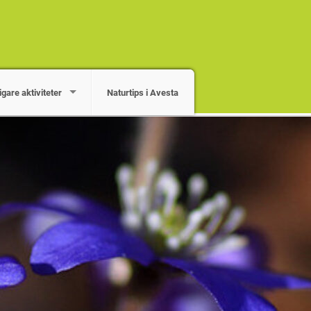
igare aktiviteter
Naturtips i Avesta