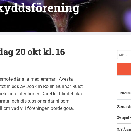
kyddsförening
g 20 okt kl. 16
smöte där alla medlemmar i Avesta
et inleds av Joakim Rollin Gunnar Ruist
 och intentioner. Därefter blir det fika
Naturs
mtal och diskussioner där ni som
Senast
 om vad vi i föreningen borde göra.
26 april
8/3 Årsm