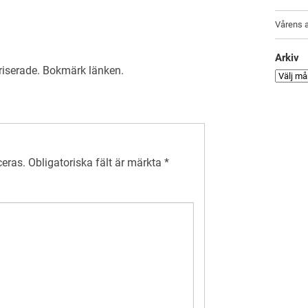
Vårens a
Arkiv
riserade
. Bokmärk
länken
.
ceras.
Obligatoriska fält är märkta
*