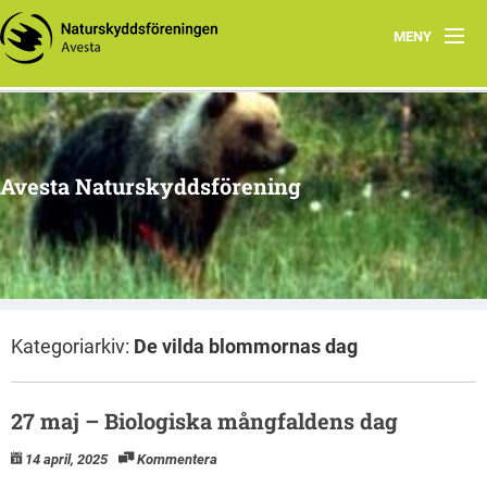
MENY
Hem
Om oss
Avesta Naturskyddsförening
Aktuella händelser
Tidigare aktiviteter
Naturtips i Avesta
Kategoriarkiv:
De vilda blommornas dag
27 maj – Biologiska mångfaldens dag
14 april, 2025
Kommentera